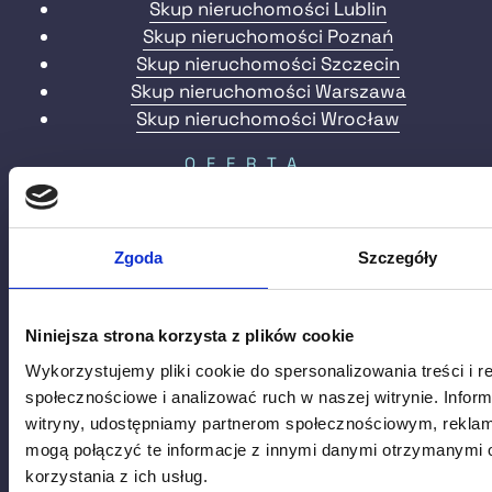
Skup nieruchomości Lublin
Skup nieruchomości Poznań
Skup nieruchomości Szczecin
Skup nieruchomości Warszawa
Skup nieruchomości Wrocław
OFERTA
Skup domów
Skup działek budowlanych
Zgoda
Szczegóły
Skup udziałów w nieruchomości
Skup zadłużonych nieruchomości
VELODOMO
Niniejsza strona korzysta z plików cookie
Wykorzystujemy pliki cookie do spersonalizowania treści i r
O nas
społecznościowe i analizować ruch w naszej witrynie. Inform
Blog
witryny, udostępniamy partnerom społecznościowym, rekla
FAQ
mogą połączyć te informacje z innymi danymi otrzymanymi 
Historie
korzystania z ich usług.
Opinie