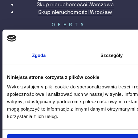
Skup nieruchomości Warszawa
Skup nieruchomości Wrocław
OFERTA
Skup domów
Skup działek budowlanych
Skup udziałów w nieruchomości
Zgoda
Szczegóły
Skup zadłużonych nieruchomości
VELODOMO
Niniejsza strona korzysta z plików cookie
O nas
Wykorzystujemy pliki cookie do spersonalizowania treści i r
Blog
społecznościowe i analizować ruch w naszej witrynie. Inform
FAQ
witryny, udostępniamy partnerom społecznościowym, rekla
Historie
mogą połączyć te informacje z innymi danymi otrzymanymi 
Opinie
korzystania z ich usług.
Kontakt