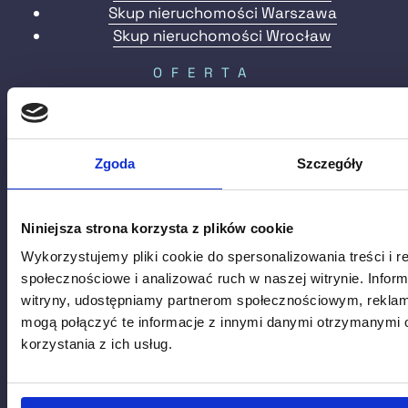
Skup nieruchomości Warszawa
Skup nieruchomości Wrocław
OFERTA
Skup domów
Skup działek budowlanych
Skup udziałów w nieruchomości
Zgoda
Szczegóły
Skup zadłużonych nieruchomości
VELODOMO
Niniejsza strona korzysta z plików cookie
O nas
Wykorzystujemy pliki cookie do spersonalizowania treści i r
Blog
społecznościowe i analizować ruch w naszej witrynie. Inform
FAQ
witryny, udostępniamy partnerom społecznościowym, rekla
Historie
mogą połączyć te informacje z innymi danymi otrzymanymi 
Opinie
korzystania z ich usług.
Kontakt